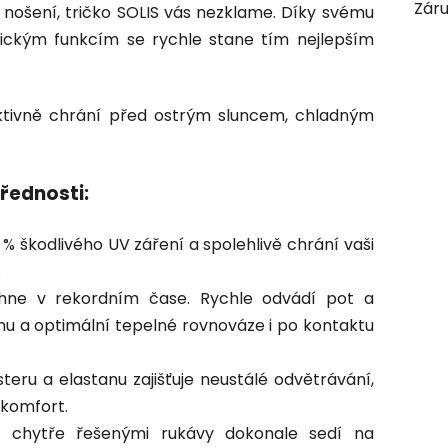
Zár
nošení, tričko SOLIS vás nezklame. Díky svému
nickým funkcím se rychle stane tím nejlepším
aktivně chrání před ostrým sluncem, chladným
přednosti:
 % škodlivého UV záření a spolehlivě chrání vaši
.
hne v rekordním čase. Rychle odvádí pot a
chu a optimální tepelné rovnováze i po kontaktu
eru a elastanu zajišťuje neustálé odvětrávání,
 komfort.
s chytře řešenými rukávy dokonale sedí na