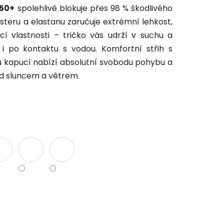
 50+
spolehlivě blokuje přes 98 % škodlivého
teru a elastanu zaručuje extrémní lehkost,
í vlastnosti – tričko vás udrží v suchu a
 i po kontaktu s vodou. Komfortní střih s
u kapucí nabízí absolutní svobodu pohybu a
d sluncem a větrem.