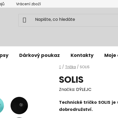
ajů
Vrácení zboží
psy
Dárkový poukaz
Kontakty
Moje
Domů
/
Trička
/
SOLIS
SOLIS
Značka:
DÝLEJC
Technické tričko SOLIS j
dobrodružství.